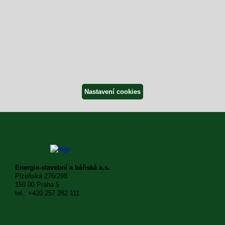
Novostavba pavilonu č. 5,
Nemocnice Mladá Boleslav
Nastavení cookies
Zastřešení tribuny, sportovní
areál Sletiště, Kladno
Energie-stavební a báňská a.s.
Plzeňská 276/298
150 00 Praha 5
tel.: +420 257 282 111