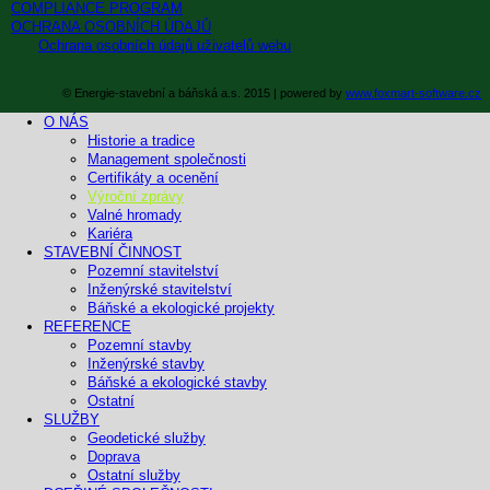
COMPLIANCE PROGRAM
OCHRANA OSOBNÍCH ÚDAJŮ
Ochrana osobních údajů uživatelů webu
© Energie-stavební a báňská a.s. 2015 | powered by
www.foxmart-software.cz
O NÁS
Historie a tradice
Management společnosti
Certifikáty a ocenění
Výroční zprávy
Valné hromady
Kariéra
STAVEBNÍ ČINNOST
Pozemní stavitelství
Inženýrské stavitelství
Báňské a ekologické projekty
REFERENCE
Pozemní stavby
Inženýrské stavby
Báňské a ekologické stavby
Ostatní
SLUŽBY
Geodetické služby
Doprava
Ostatní služby