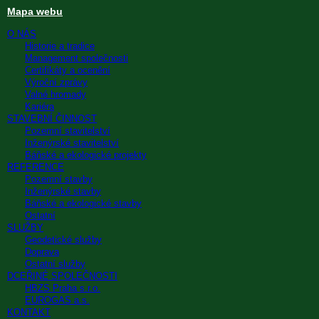
Mapa webu
O NÁS
Historie a tradice
Management společnosti
Certifikáty a ocenění
Výroční zprávy
Valné hromady
Kariéra
STAVEBNÍ ČINNOST
Pozemní stavitelství
Inženýrské stavitelství
Báňské a ekologické projekty
REFERENCE
Pozemní stavby
Inženýrské stavby
Báňské a ekologické stavby
Ostatní
SLUŽBY
Geodetické služby
Doprava
Ostatní služby
DCEŘINÉ SPOLEČNOSTI
HBZS Praha s.r.o.
EUROGAS a.s.
KONTAKT